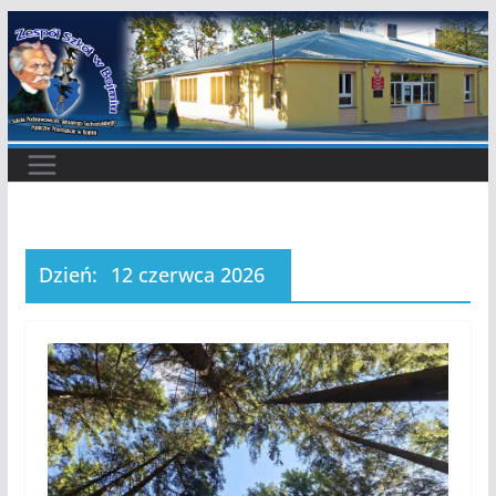
Przejdź
do
treści
Dzień:
12 czerwca 2026