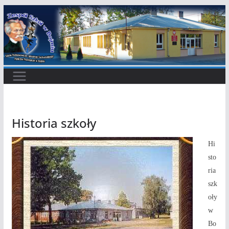
Przejdź
do
treści
Historia szkoły
Hi
sto
ria
szk
oły
w
Bo