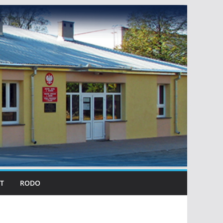
T
RODO