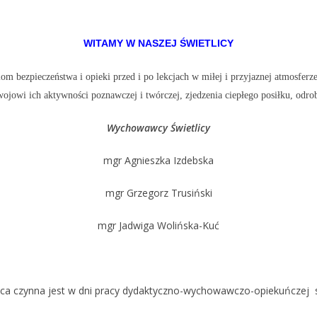
WITAMY W NASZEJ ŚWIETLICY
om bezpieczeństwa i opieki przed i po lekcjach w miłej i przyjaznej atmosferz
wojowi ich aktywności poznawczej i twórczej, zjedzenia ciepłego posiłku, od
Wychowawcy Świetlicy
mgr Agnieszka Izdebska
mgr Grzegorz Trusiński
mgr Jadwiga Wolińska-Kuć
lica czynna jest w dni pracy dydaktyczno-wychowawczo-opiekuńczej s