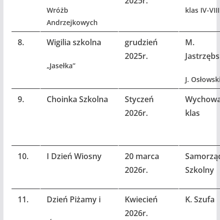
2025r.
Wróżb
klas IV-VIII
Andrzejkowych
8.
Wigilia szkolna
grudzień
M.
2025r.
Jastrzęb
„Jasełka”
J. Osłowsk
9.
Choinka Szkolna
Styczeń
Wychow
2026r.
klas
10.
I Dzień Wiosny
20 marca
Samorzą
2026r.
Szkolny
11.
Dzień Piżamy i
Kwiecień
K. Szufa
2026r.