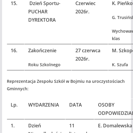
15.
Dzień Sportu-
Czerwiec
K. Pieńk
PUCHAR
2026r.
G. Trusińs
DYREKTORA
Wychowa
klas
16.
Zakończenie
27 czerwca
M. Szkop
2026r.
Roku Szkolnego
K. Szufa
Reprezentacja Zespołu Szkół w Bojmiu na uroczystościach
Gminnych:
Lp.
WYDARZENIA
DATA
OSOBY
ODPOWIEDZIA
1.
Dzień
11
E. Domalewska