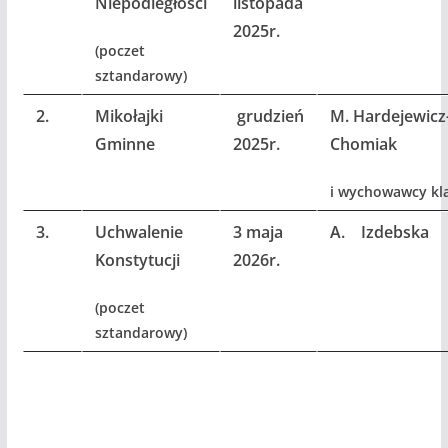
Niepodległości
listopada
2025r.
(poczet
sztandarowy)
2.
Mikołajki
grudzień
M. Hardejewicz
Gminne
2025r.
Chomiak
i wychowawcy kl
3.
Uchwalenie
3 maja
A.
Izdebska
Konstytucji
2026r.
(poczet
sztandarowy)