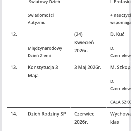
Światowy Dzień
I. Protasi
Świadomości
+ nauczyci
Autyzmu
wspomaga
12.
(24)
D. Kuć
Kwiecień
Międzynarodowy
D.
2026r.
Dzień Ziemi
Czernelew
13.
Konstytucja 3
3 Maj 2026r.
M. Szkop
Maja
D.
Czernelew
CAŁA SZK
14.
Dzień Rodziny SP
Czerwiec
Wychow
2026r.
klas