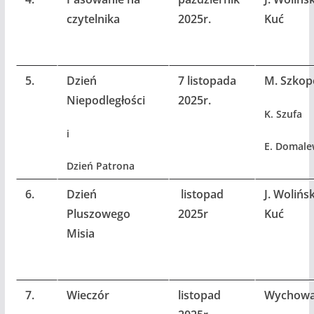
czytelnika
2025r.
Kuć
5.
Dzień
7 listopada
M. Szkop
Niepodległości
2025r.
K. Szufa
i
E. Domale
Dzień Patrona
6.
Dzień
listopad
J. Wolińsk
Pluszowego
2025r
Kuć
Misia
7.
Wieczór
listopad
Wychow