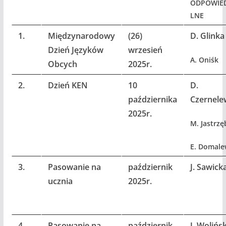
ODPOWIED
LNE
1.
Międzynarodowy
(26)
D. Glinka
Dzień Języków
wrzesień
A. Oniśk
Obcych
2025r.
2.
Dzień KEN
10
D.
października
Czernele
2025r.
M. Jastrzę
E. Domale
3.
Pasowanie na
październik
J. Sawick
ucznia
2025r.
4.
Pasowanie na
październik
J. Wolińsk