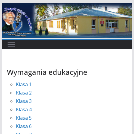
Przejdź
do
treści
Wymagania edukacyjne
Klasa 1
Klasa 2
Klasa 3
Klasa 4
Klasa 5
Klasa 6