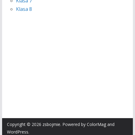
Klasa 7
Klasa 8
Copyright © 2026
zsbojmie
. Powered by
ColorMag
and
WordPress
.