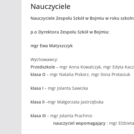
Nauczyciele
Nauczyciele Zespołu Szkół w Bojmiu w roku szkol
p.o Dyrektora Zespołu Szkół w Bojmiu:
mgr Ewa Matyszczyk
Wychowawcy:
Przedszkole
– mgr Anna Kowalczyk, mgr Edyta Kacz
klasa O
– mgr Natalia Piskorz, mgr Ilona Protasiuk
klasa I
– mgr Jolanta Sawicka
klasa II
–mgr Małgorzata Jastrzębska
klasa III
– mgr Jolanta Prachnio
nauczyciel wspomagający
: mgr Elżbie