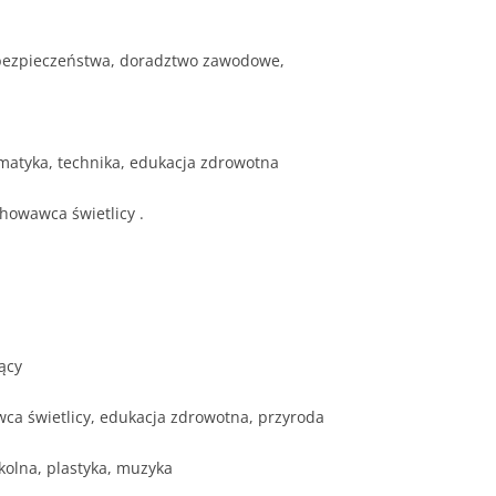
a bezpieczeństwa, doradztwo zawodowe,
matyka, technika, edukacja zdrowotna
howawca świetlicy .
ący
ca świetlicy, edukacja zdrowotna, przyroda
olna, plastyka, muzyka