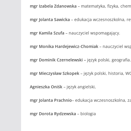
mgr Izabela Zdanowska
– matematyka, fizyka, chem
mgr Jolanta Sawicka
– edukacja wczesnoszkolna, rewa
mgr Kamila Szufa
– nauczyciel wspomagający.
mgr Monika Hardejewicz-Chomiak
– nauczyciel ws
mgr Dominik Czernelewski –
język polski, geografia.
mgr Mieczysław Szkopek
– język polski, historia, W
Agnieszka Oniśk
– język angielski,
mgr Jolanta Prachnio
– edukacja wczesnoszkolna, za
mgr Dorota Rydzewska
– biologia