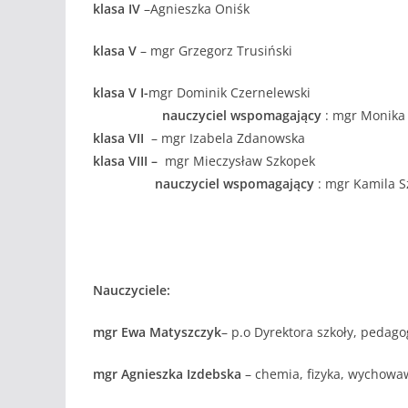
klasa IV
–Agnieszka Oniśk
klasa V
– mgr Grzegorz Trusiński
klasa V I-
mgr Dominik Czernelewski
nauczyciel wspomagający
: mgr Monika
klasa VII
– mgr Izabela Zdanowska
klasa VIII –
mgr Mieczysław Szkopek
nauczyciel wspomagający
: mgr Kamila S
Nauczyciele:
mgr Ewa Matyszczyk
– p.o Dyrektora szkoły, pedago
mgr Agnieszka Izdebska
– chemia, fizyka, wychowaw