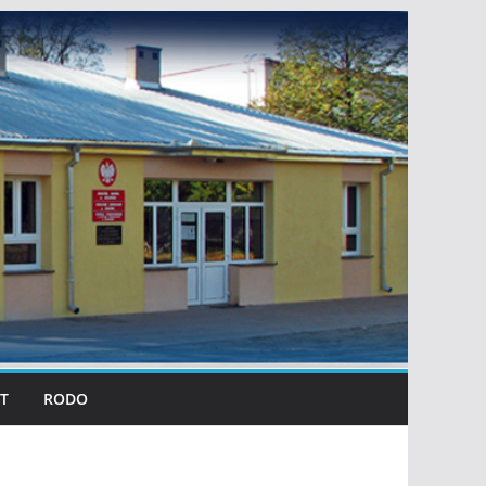
T
RODO