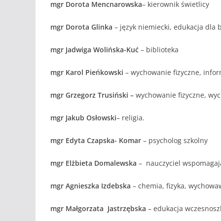
mgr Dorota Mencnarowska
– kierownik świetlicy
mgr Dorota Glinka
– język niemiecki, edukacja dl
mgr Jadwiga Wolińska-Kuć
– biblioteka
mgr Karol Pieńkowski
– wychowanie fizyczne, infor
mgr Grzegorz Trusiński –
wychowanie fizyczne, wyc
mgr Jakub Osłowski
– religia.
mgr Edyta Czapska- Komar
– psycholog szkolny
mgr Elżbieta Domalewska
– nauczyciel wspomagaj
mgr Agnieszka Izdebska
– chemia, fizyka, wychowaw
mgr Małgorzata Jastrzębska
– edukacja wczesnoszk