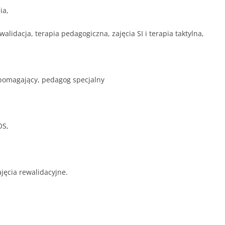
ia,
lidacja, terapia pedagogiczna, zajęcia SI i terapia taktylna,
pomagający, pedagog specjalny
OS,
jęcia rewalidacyjne.