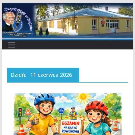
Przejdź
do
treści
Dzień:
11 czerwca 2026