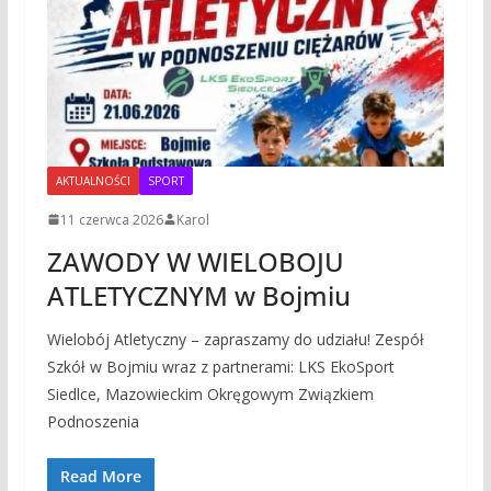
AKTUALNOŚCI
SPORT
11 czerwca 2026
Karol
ZAWODY W WIELOBOJU
ATLETYCZNYM w Bojmiu
Wielobój Atletyczny – zapraszamy do udziału! Zespół
Szkół w Bojmiu wraz z partnerami: LKS EkoSport
Siedlce, Mazowieckim Okręgowym Związkiem
Podnoszenia
Read More