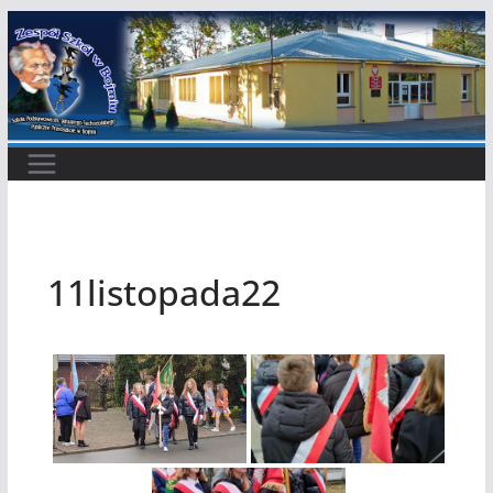
Przejdź
do
treści
11listopada22