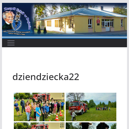
Przejdź
do
treści
dziendziecka22