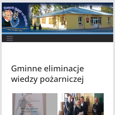
Przejdź
do
treści
Gminne eliminacje
wiedzy pożarniczej