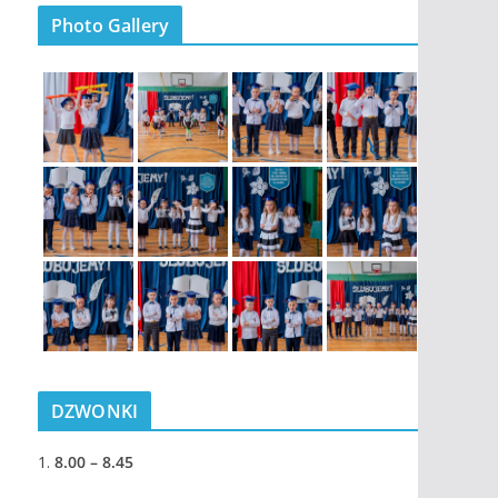
Photo Gallery
DZWONKI
1.
8.00 – 8.45