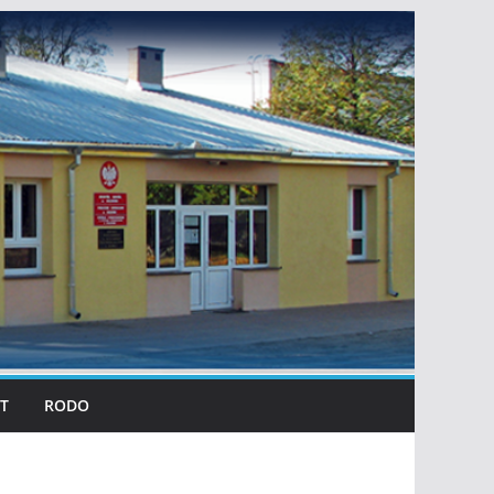
T
RODO