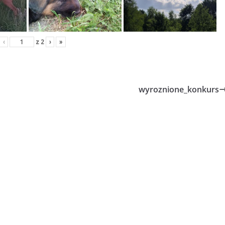
‹
z
2
›
»
wyroznione_konkurs