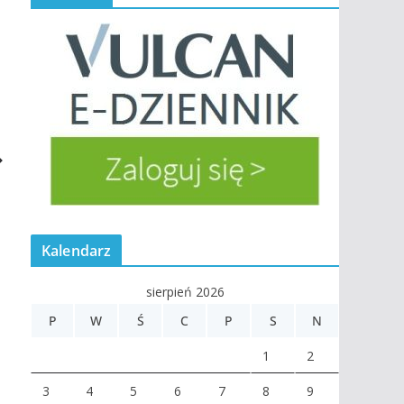
Kalendarz
sierpień 2026
P
W
Ś
C
P
S
N
1
2
3
4
5
6
7
8
9