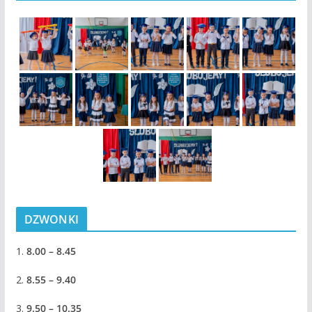
DZWONKI
1.
8.00 – 8.45
2.
8.55 – 9.40
3.
9.50 – 10.35