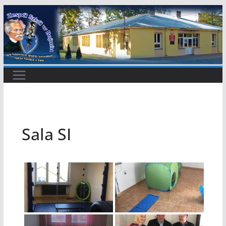
Przejdź
do
treści
Sala SI