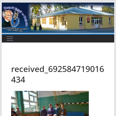
Przejdź
do
treści
received_692584719016
434