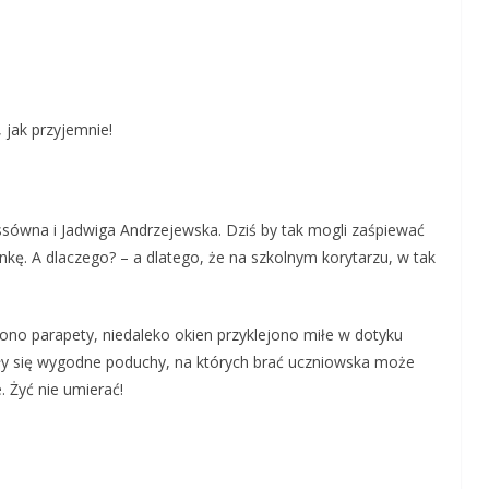
 jak przyjemnie!
ossówna i Jadwiga Andrzejewska. Dziś by tak mogli zaśpiewać
enkę. A dlaczego? – a dlatego, że na szkolnym korytarzu, w tak
iono parapety, niedaleko okien przyklejono miłe w dotyku
iły się wygodne poduchy, na których brać uczniowska może
 Żyć nie umierać!