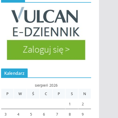
Kalendarz
sierpień 2026
P
W
Ś
C
P
S
N
1
2
3
4
5
6
7
8
9