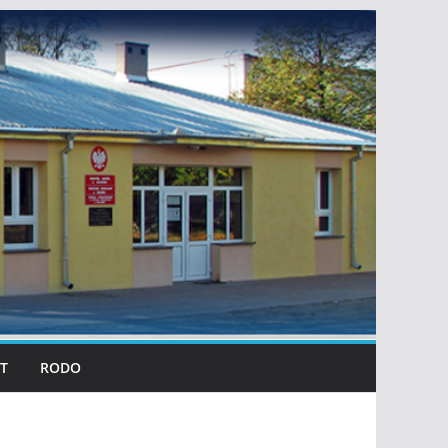
T
RODO