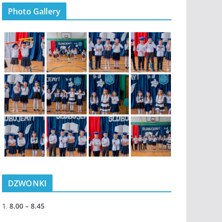
Photo Gallery
DZWONKI
1.
8.00 – 8.45