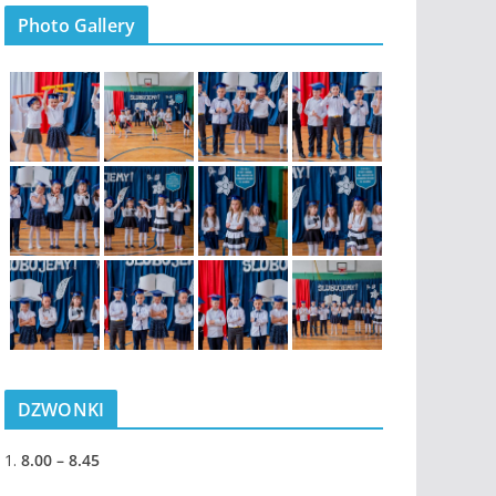
Photo Gallery
DZWONKI
1.
8.00 – 8.45