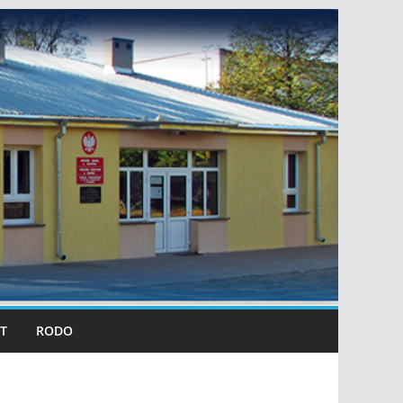
T
RODO