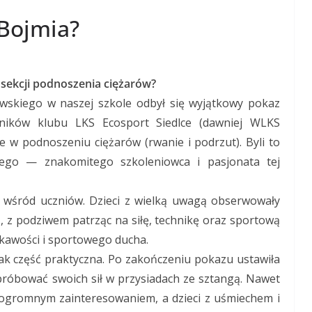
 Bojmia?
 sekcji podnoszenia ciężarów?
kowskiego w naszej szkole odbył się wyjątkowy pokaz
dników klubu LKS Ecosport Siedlce (dawniej WLKS
ne w podnoszeniu ciężarów (rwanie i podrzut). Byli to
iego — znakomitego szkoleniowca i pasjonata tej
 wśród uczniów. Dzieci z wielką uwagą obserwowały
z podziwem patrząc na siłę, technikę oraz sportową
iekawości i sportowego ducha.
nak część praktyczna. Po zakończeniu pokazu ustawiła
 spróbować swoich sił w przysiadach ze sztangą. Nawet
ę ogromnym zainteresowaniem, a dzieci z uśmiechem i