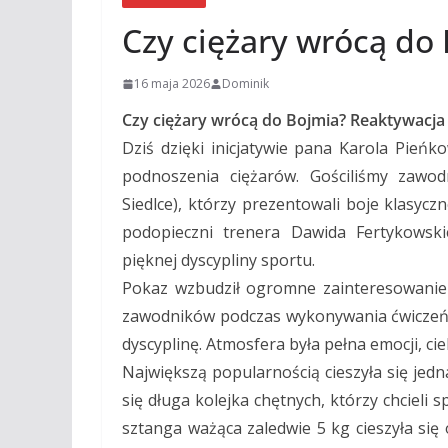
Czy ciężary wrócą do
16 maja 2026
Dominik
Czy ciężary wrócą do Bojmia? Reaktywacja
Dziś dzięki inicjatywie pana Karola Pień
podnoszenia ciężarów. Gościliśmy zawo
Siedlce), którzy prezentowali boje klasycz
podopieczni trenera Dawida Fertykowsk
pięknej dyscypliny sportu.
Pokaz wzbudził ogromne zainteresowanie
zawodników podczas wykonywania ćwiczeń, 
dyscyplinę. Atmosfera była pełna emocji, c
Największą popularnością cieszyła się jed
się długa kolejka chętnych, którzy chcieli
sztanga ważąca zaledwie 5 kg cieszyła si