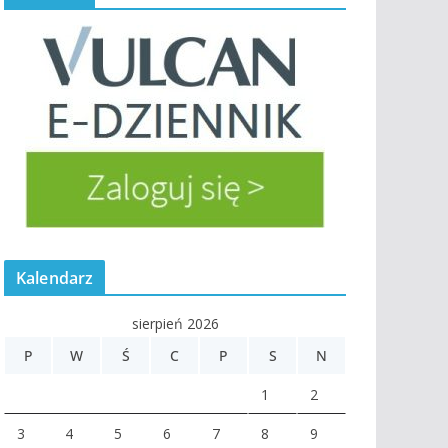
Kalendarz
sierpień 2026
P
W
Ś
C
P
S
N
1
2
3
4
5
6
7
8
9