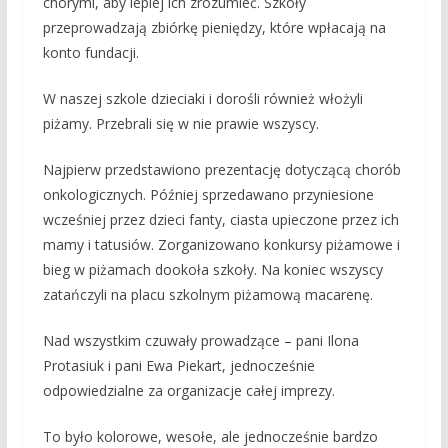
chorymi, aby lepiej ich zrozumieć. Szkoły
przeprowadzają zbiórkę pieniędzy, które wpłacają na
konto fundacji.
W naszej szkole dzieciaki i dorośli również włożyli
piżamy. Przebrali się w nie prawie wszyscy.
Najpierw przedstawiono prezentację dotyczącą chorób
onkologicznych. Później sprzedawano przyniesione
wcześniej przez dzieci fanty, ciasta upieczone przez ich
mamy i tatusiów. Zorganizowano konkursy piżamowe i
bieg w piżamach dookoła szkoły. Na koniec wszyscy
zatańczyli na placu szkolnym piżamową macarenę.
Nad wszystkim czuwały prowadzące – pani Ilona
Protasiuk i pani Ewa Piekart, jednocześnie
odpowiedzialne za organizacje całej imprezy.
To było kolorowe, wesołe, ale jednocześnie bardzo