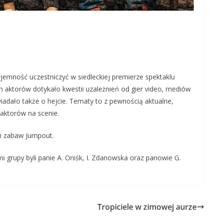
zyjemność uczestniczyć w siedleckiej premierze spektaklu
ch aktorów dotykało kwestii uzależnień od gier video, mediów
adało także o hejcie. Tematy to z pewnością aktualne,
 aktorów na scenie.
li zabaw Jumpout.
mi grupy byli panie A. Oniśk, I. Zdanowska oraz panowie G.
Tropiciele w zimowej aurze