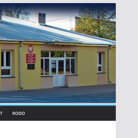
T
RODO