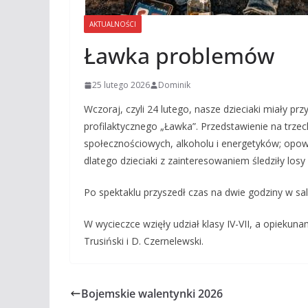
AKTUALNOŚCI
Ławka problemów
25 lutego 2026
Dominik
Wczoraj, czyli 24 lutego, nasze dzieciaki miały pr
profilaktycznego „Ławka”. Przedstawienie na trze
społecznościowych, alkoholu i energetyków; opowi
dlatego dzieciaki z zainteresowaniem śledziły losy
Po spektaklu przyszedł czas na dwie godziny w sa
W wycieczce wzięły udział klasy IV-VII, a opiekuna
Trusiński i D. Czernelewski.
Bojemskie walentynki 2026