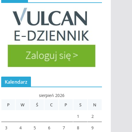
Kalendarz
sierpień 2026
P
W
Ś
C
P
S
N
1
2
3
4
5
6
7
8
9