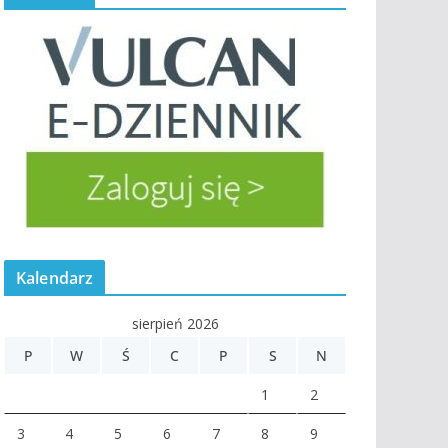
Kalendarz
sierpień 2026
P
W
Ś
C
P
S
N
1
2
3
4
5
6
7
8
9