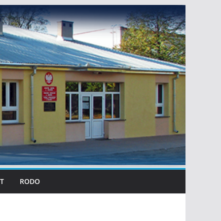
T
RODO