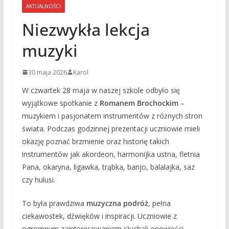
AKTUALNOŚCI
Niezwykła lekcja
muzyki
30 maja 2026
Karol
W czwartek 28 maja w naszej szkole odbyło się
wyjątkowe spotkanie z
Romanem Brochockim
–
muzykiem i pasjonatem instrumentów z różnych stron
świata. Podczas godzinnej prezentacji uczniowie mieli
okazję poznać brzmienie oraz historię takich
instrumentów jak akordeon, harmonijka ustna, fletnia
Pana, okaryna, ligawka, trąbka, banjo, balalajka, saz
czy hulusi.
To była prawdziwa
muzyczna podróż
, pełna
ciekawostek, dźwięków i inspiracji. Uczniowie z
ogromnym zainteresowaniem słuchali opowieści,