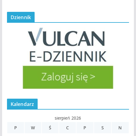
Dziennik
Kalendarz
sierpień 2026
P
W
Ś
C
P
S
N