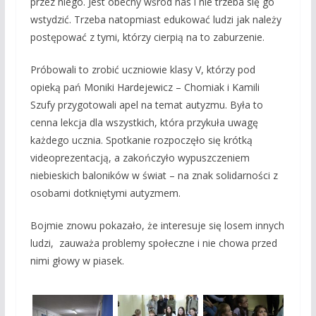
przez niego. Jest obecny wśród nas i nie trzeba się go
wstydzić. Trzeba natopmiast edukować ludzi jak należy
postępować z tymi, którzy cierpią na to zaburzenie.
Próbowali to zrobić uczniowie klasy V, którzy pod
opieką pań Moniki Hardejewicz – Chomiak i Kamili
Szufy przygotowali apel na temat autyzmu. Była to
cenna lekcja dla wszystkich, która przykuła uwagę
każdego ucznia. Spotkanie rozpoczęło się krótką
videoprezentacją, a zakończyło wypuszczeniem
niebieskich baloników w świat – na znak solidarności z
osobami dotkniętymi autyzmem.
Bojmie znowu pokazało, że interesuje się losem innych
ludzi, zauważa problemy społeczne i nie chowa przed
nimi głowy w piasek.