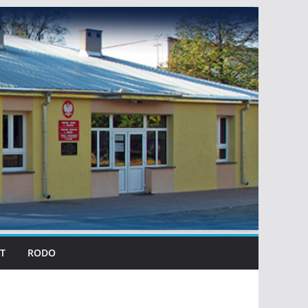
T
RODO