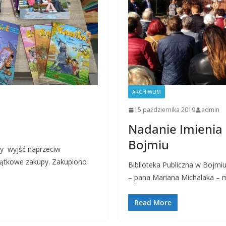
ARCHIWUM
15 października 2019
admin
Nadanie Imienia 
Bojmiu
by wyjść naprzeciw
jątkowe zakupy. Zakupiono
Biblioteka Publiczna w Bojmi
– pana Mariana Michalaka – m
Read More