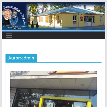
Przejdź
do
treści
Autor:
admin