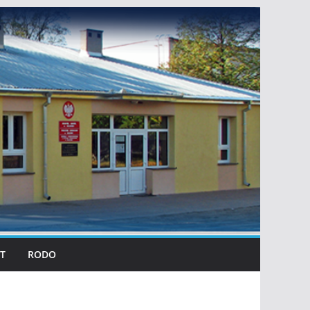
T
RODO