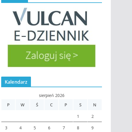
Kalendarz
sierpień 2026
P
W
Ś
C
P
S
N
1
2
3
4
5
6
7
8
9