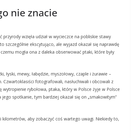
o nie znacie
 przyrody wzięła udział w wycieczce na pobliskie stawy
o szczególnie ekscytująco, ale wyjazd okazał się naprawdę
i czemu mogła ona z daleka obserwować ptaki, które były
i, łyski, mewy, łabędzie, myszołowy, czaple i żurawie –
m. Czwartoklasiści fotografowali, nasłuchiwali i obcowali z
ę wytropienie rybołowa, ptaka, który w Polsce żyje w Polsce
 na jego spotkanie, tym bardziej okazał się on „smakowitym”
i kilometrów, aby zobaczyć coś wartego uwagi. Niekiedy to,