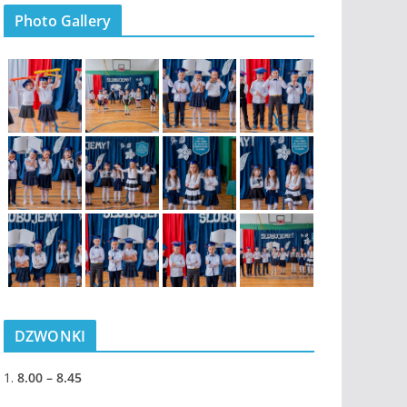
Photo Gallery
DZWONKI
1.
8.00 – 8.45