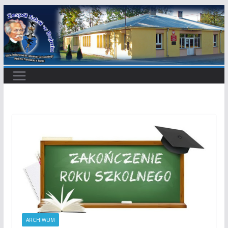
Przejdź
do
treści
ARCHIWUM