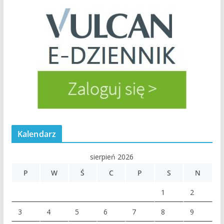
Kalendarz
sierpień 2026
P
W
Ś
C
P
S
N
1
2
3
4
5
6
7
8
9