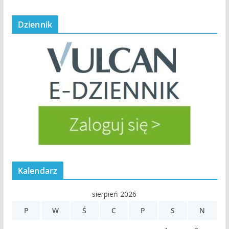
Dziennik
Kalendarz
sierpień 2026
P
W
Ś
C
P
S
N