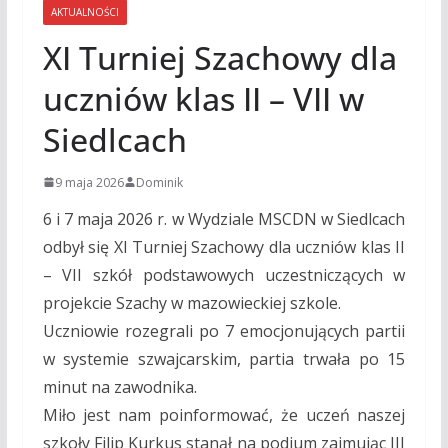
AKTUALNOŚCI
XI Turniej Szachowy dla
uczniów klas II – VII w
Siedlcach
9 maja 2026
Dominik
6 i 7 maja 2026 r. w Wydziale MSCDN w Siedlcach
odbył się XI Turniej Szachowy dla uczniów klas II
– VII szkół podstawowych uczestniczących w
projekcie Szachy w mazowieckiej szkole.
Uczniowie rozegrali po 7 emocjonujących partii
w systemie szwajcarskim, partia trwała po 15
minut na zawodnika.
Miło jest nam poinformować, że uczeń naszej
szkoły Filip Kurkus stanął na podium zajmując III