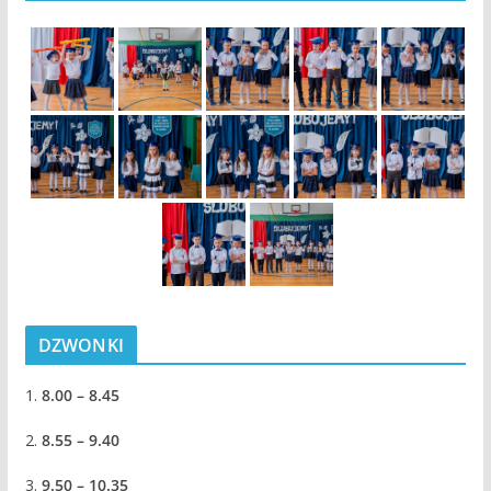
DZWONKI
1.
8.00 – 8.45
2.
8.55 – 9.40
3.
9.50 – 10.35