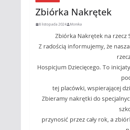
Zbiórka Nakrętek
8 listopada 2024
Monika
Zbiórka Nakrętek na rzecz 
Z radością informujemy, że nasza 
rzec
Hospicjum Dziecięcego. To inicja
po
tej placówki, wspierającej d
Zbieramy nakrętki do specjalnyc
szko
przynosić przez cały rok, a zbió
n