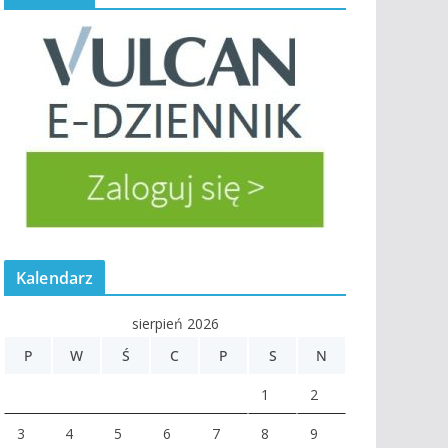
Kalendarz
sierpień 2026
P
W
Ś
C
P
S
N
1
2
3
4
5
6
7
8
9