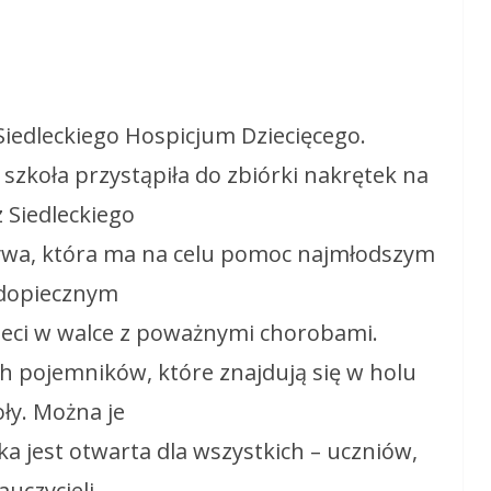
Siedleckiego Hospicjum Dziecięcego.
szkoła przystąpiła do zbiórki nakrętek na
z Siedleckiego
tywa, która ma na celu pomoc najmłodszym
dopiecznym
zieci w walce z poważnymi chorobami.
h pojemników, które znajdują się w holu
ły. Można je
rka jest otwarta dla wszystkich – uczniów,
auczycieli,