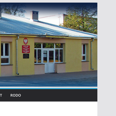
T
RODO