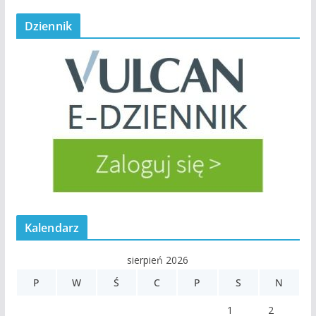
Dziennik
Kalendarz
sierpień 2026
P
W
Ś
C
P
S
N
1
2