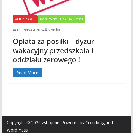
AKTUALNOŚCI
PRZEDSZKOLE AKTUALNOŚCI
18 czerwca 2024
Monika
Opłata za posiłki – dyżur
wakacyjny przedszkola i
oddziału zerowego !
Read More
Copyright © 2026
zsbojmie
. Powered by
ColorMag
and
WordPress
.