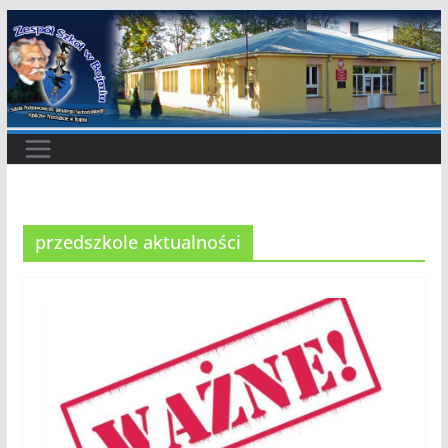
Przejdź
do
treści
przedszkole aktualności