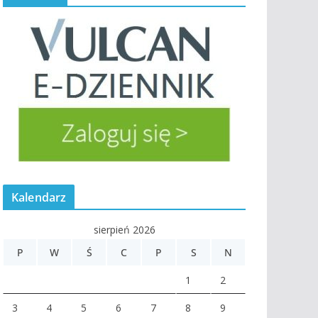
Kalendarz
sierpień 2026
P
W
Ś
C
P
S
N
1
2
3
4
5
6
7
8
9