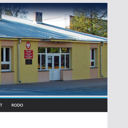
T
RODO