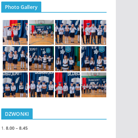
Photo Gallery
DZWONKI
1.
8.00 – 8.45