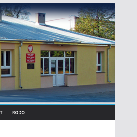
T
RODO