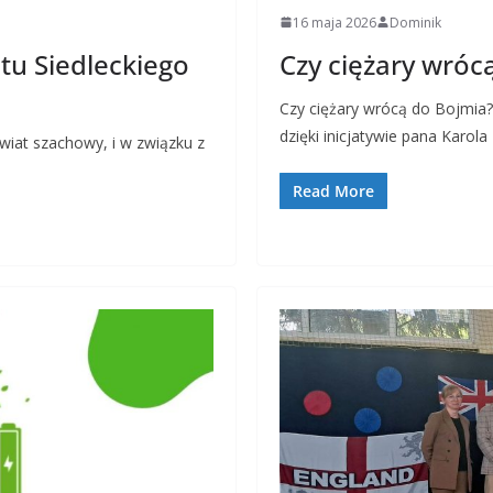
16 maja 2026
Dominik
tu Siedleckiego
Czy ciężary wróc
Czy ciężary wrócą do Bojmia?
dzięki inicjatywie pana Karol
wiat szachowy, i w związku z
Read More