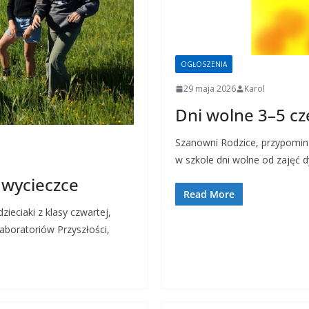
OGŁOSZENIA
29 maja 2026
Karol
Dni wolne 3–5 c
Szanowni Rodzice, przypomin
w szkole dni wolne od zajęć 
 wycieczce
Read More
ieciaki z klasy czwartej,
aboratoriów Przyszłości,