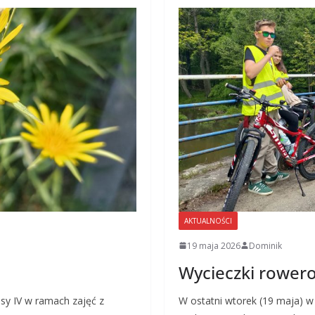
AKTUALNOŚCI
19 maja 2026
Dominik
Wycieczki rowero
sy IV w ramach zajęć z
W ostatni wtorek (19 maja) w 