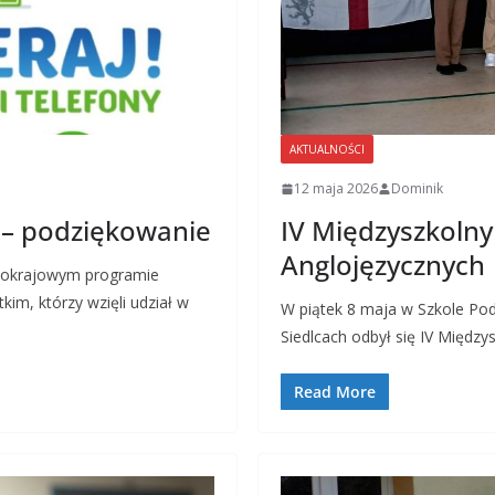
AKTUALNOŚCI
12 maja 2026
Dominik
 – podziękowanie
IV Międzyszkolny
Anglojęzycznych
lnokrajowym programie
im, którzy wzięli udział w
W piątek 8 maja w Szkole Pod
Siedlcach odbył się IV Międz
Read More