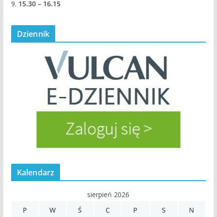
9.
15.30 – 16.15
Dziennik
Kalendarz
sierpień 2026
P
W
Ś
C
P
S
N