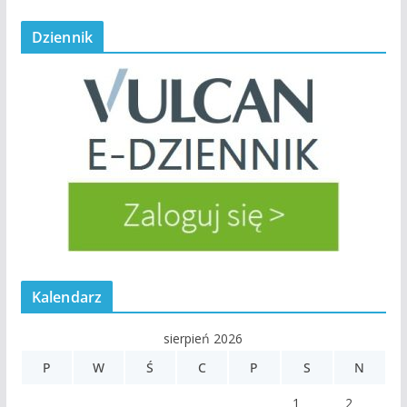
Dziennik
Kalendarz
sierpień 2026
P
W
Ś
C
P
S
N
1
2