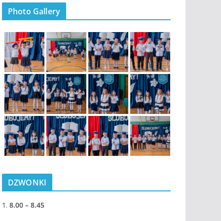
Photo Gallery
DZWONKI
1.
8.00 – 8.45