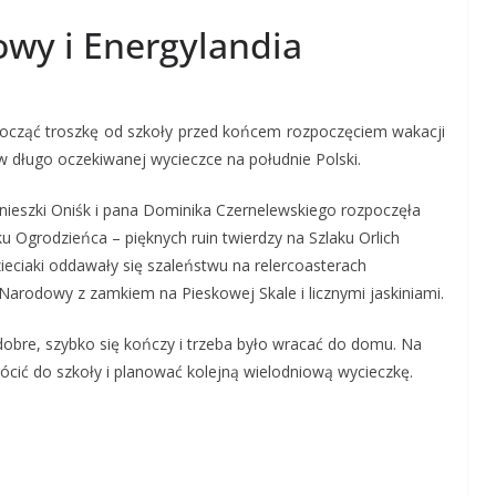
wy i Energylandia
począć troszkę od szkoły przed końcem rozpoczęciem wakacji
 w długo oczekiwanej wycieczce na południe Polski.
Agnieszki Oniśk i pana Dominika Czernelewskiego rozpoczęła
u Ogrodzieńca – pięknych ruin twierdzy na Szlaku Orlich
ieciaki oddawały się szaleństwu na relercoasterach
 Narodowy z zamkiem na Pieskowej Skale i licznymi jaskiniami.
 dobre, szybko się kończy i trzeba było wracać do domu. Na
cić do szkoły i planować kolejną wielodniową wycieczkę.