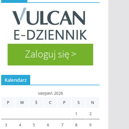
Kalendarz
sierpień 2026
P
W
Ś
C
P
S
N
1
2
3
4
5
6
7
8
9