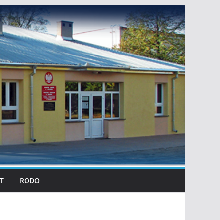
T
RODO