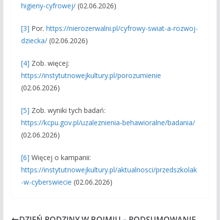
higieny-cyfrowej/
(02.06.2026)
[3]
Por.
https://nierozerwalni.pl/cyfrowy-swiat-a-rozwoj-
dziecka/
(02.06.2026)
[4]
Zob. więcej:
https://instytutnowejkultury.pl/porozumienie
(02.06.2026)
[5]
Zob. wyniki tych badań:
https://kcpu.gov.pl/uzaleznienia-behawioralne/badania/
(02.06.2026)
[6]
Więcej o kampanii:
https://instytutnowejkultury.pl/aktualnosci/przedszkolak
-w-cyberswiecie
(02.06.2026)
DZIEŃ RODZINY W BOJMIU – PODSUMOWANIE