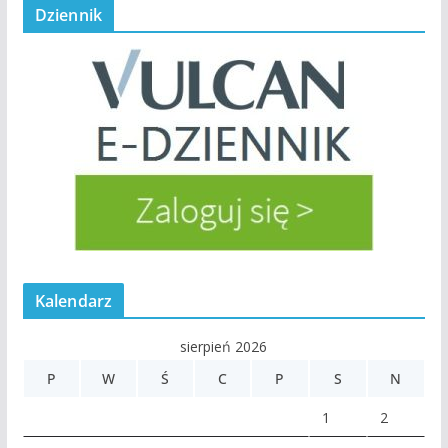
Dziennik
Kalendarz
sierpień 2026
P
W
Ś
C
P
S
N
1
2