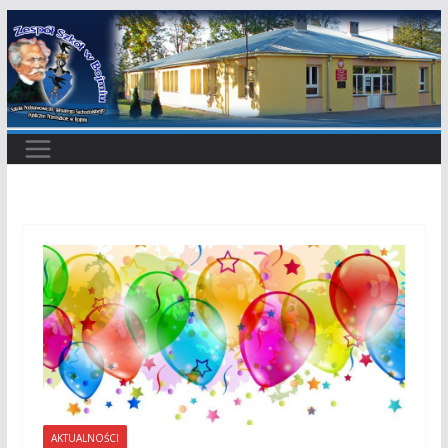
Przejdź
do
treści
AKTUALNOŚCI