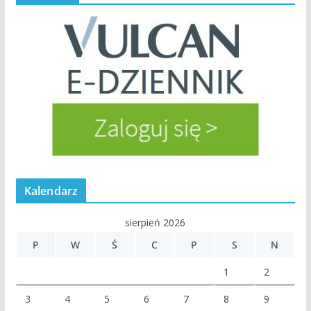
Kalendarz
sierpień 2026
P
W
Ś
C
P
S
N
1
2
3
4
5
6
7
8
9